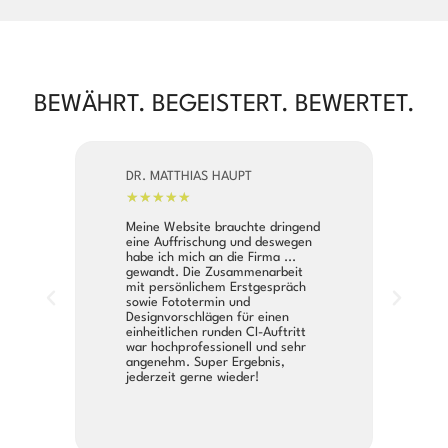
BEWÄHRT. BEGEISTERT. BEWERTET.
DR. MATTHIAS HAUPT
ADR
★
★
★
★
★
★
Meine Website brauchte dringend
Flo
eine Auffrischung und deswegen
Web
habe ich mich an die Firma ...
mod
gewandt. Die Zusammenarbeit
per
mit persönlichem Erstgespräch
abg
sowie Fototermin und
das
Designvorschlägen für einen
Pfle
einheitlichen runden CI-Auftritt
rei
war hochprofessionell und sehr
Des
angenehm. Super Ergebnis,
abs
jederzeit gerne wieder!